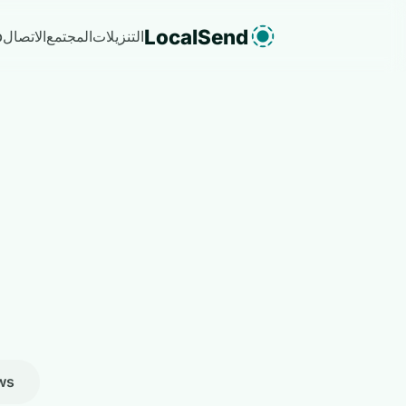
LocalSend
التنزيلات
المجتمع
الاتصال
b
ws