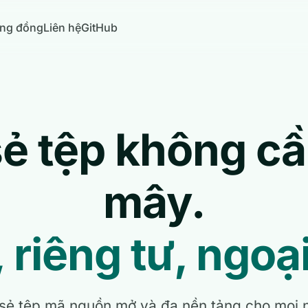
ng đồng
Liên hệ
GitHub
sẻ tệp không c
mây.
riêng tư, ngoạ
sẻ tệp mã nguồn mở và đa nền tảng cho mọi 