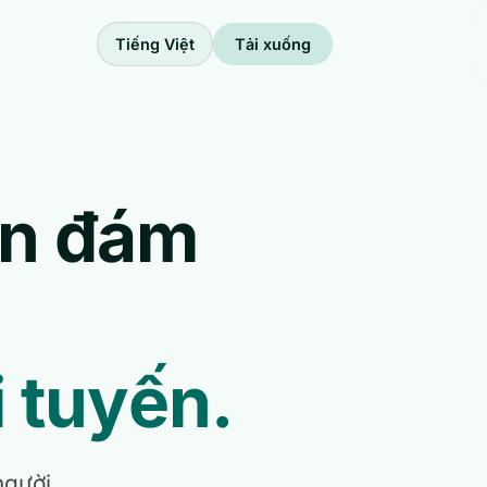
Tiếng Việt
Tải xuống
ần đám
i tuyến.
người.