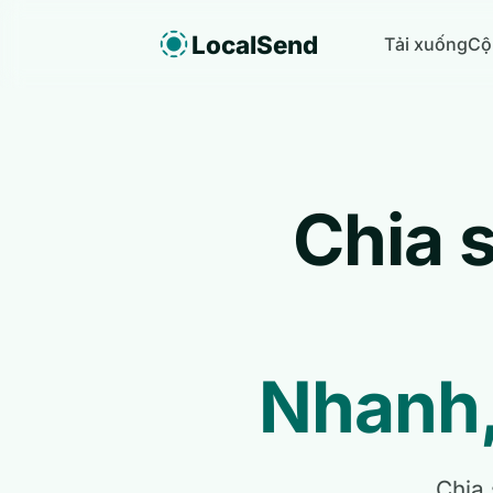
LocalSend
Tải xuống
Cộ
Chia 
Nhanh, 
Chia 