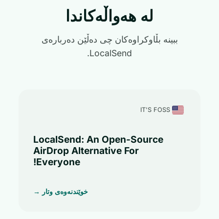
لە هەواڵەکاندا
ببینە بڵاوکراوەکان چی دەڵێن دەربارەی
LocalSend.
IT'S FOSS
LocalSend: An Open-Source
AirDrop Alternative For
Everyone!
خوێندنەوەی وتار →