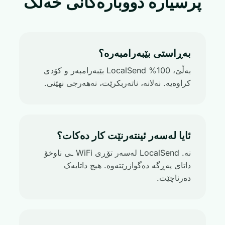
پرسیارە دووبارەکانی خەڵک
بەڕاستی بێبەرامبەرە؟
بەڵێ، LocalSend %100 بێبەرامبەر و کۆدی
کراوەیە. نەلانە، ناتەربکرێت، نەھەرجی نهێنی.
ئایا لەسەر ئینتەرنێت کار دەکات؟
نە. LocalSend لەسەر تۆڕی WiFi ـی ناوخۆ
داتای پەڕگە دەگوازرێتەوە. هیچ داتایەک
دەرناچێت.