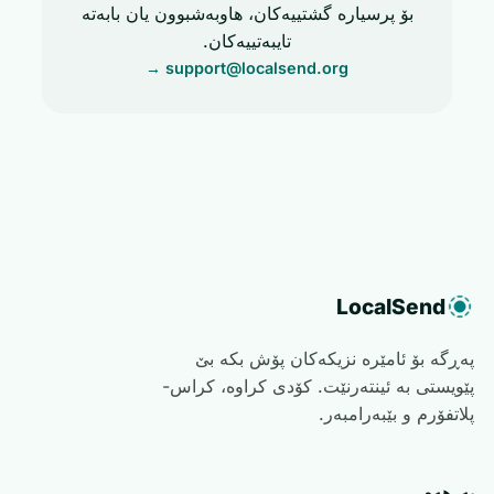
بۆ پرسیارە گشتییەکان، هاوبەشبوون یان بابەتە
تایبەتییەکان.
→
support@localsend.org
LocalSend
پەڕگە بۆ ئامێرە نزیکەکان پۆش بکە بێ
پێویستی بە ئینتەرنێت. کۆدی کراوە، کراس-
پلاتفۆرم و بێبەرامبەر.
بەرھەم