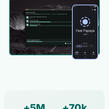
5M+
70k+