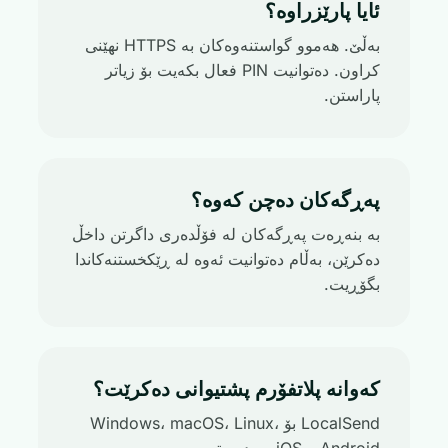
ئایا پارێزراوە؟
بەڵێ. هەموو گواستنەوەکان بە HTTPS نهێنی
کراون. دەتوانیت PIN فعال بکەیت بۆ زیاتر
پاراستن.
پەڕگەکان دەچن کەوە؟
بە بنەڕەت پەڕگەکان لە فۆڵدەری داگرتن داخڵ
دەکرێن، بەڵام دەتوانیت ئەوە لە ڕێکخستنەکاندا
بگۆڕیت.
کەوانە پلاتفۆرم پشتیوانی دەکرێت؟
LocalSend بۆ Windows، macOS، Linux،