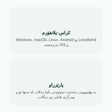
کراس-پلاتفۆرم
LocalSend بۆ Windows، macOS، Linux، Android
و iOS بەردەستە.
پارێزراو
بە نهێنیبوونی دێتەدێت تەواوەتی دڵنیا دەکات کە تەنها تۆ و
وەرگری فایلی پێ دەگات.