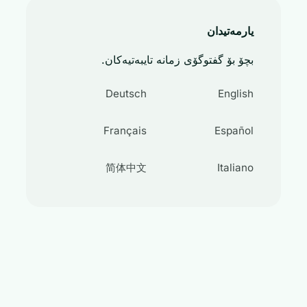
یارمەتیدان
بچۆ بۆ گفتوگۆی زمانە تایبەتیەکان.
Deutsch
English
Français
Español
简体中文
Italiano