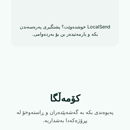
LocalSend خوشدەوێت؟ پشتگیری پەرەسەندن
بکە و یارمەتیدەر بن بۆ بەردەوامی.
کۆمەڵگا
پەیوەندی بکە بە گەشەپێدەران و ڕاستەوخۆ لە
پڕۆژەکەدا بەشداربە.