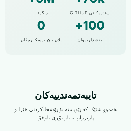
ستێرەکانی GITHUB
داگرتن
0
100+
بەشداربووان
پلان یان ترەیکەرەکان
تایبەتمەندییەکان
هەموو شتێک کە پێویستە بۆ پۆشحاڵکردنی خێرا و
پارێزراو لە ناو تۆڕی ناوخۆ.