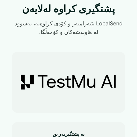
پشتگیری کراوە لەلایەن
LocalSend بێبەرامبەر و کۆدی کراوەیە، بەسوود
لە هاوبەشەکان و کۆمەڵگا.
بە پشتگیربەر بن