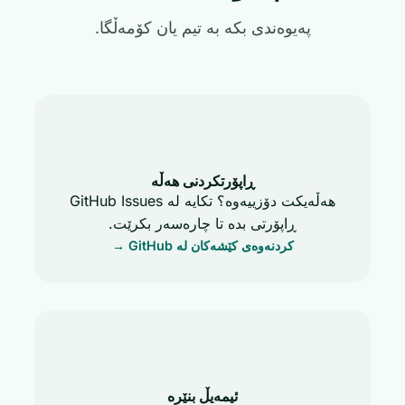
پەیوەندی بکە بە تیم یان کۆمەڵگا.
ڕاپۆرتکردنی هەڵە
هەڵەیکت دۆزییەوە؟ تکایە لە GitHub Issues
ڕاپۆرتی بدە تا چارەسەر بکرێت.
کردنەوەی کێشەکان لە GitHub →
ئیمەیڵ بنێرە