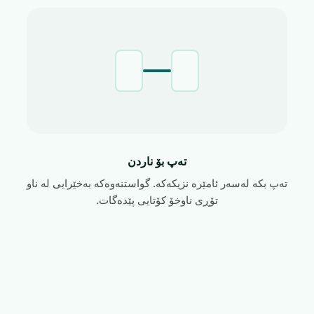
تەپ بۆ ناردن
تەپ بکە لەسەر ئامێرە نزیکەکە. گواستنەوەکە بەخێرایی لە ناو
تۆڕی ناوخۆ کۆتایی پێدەگات.