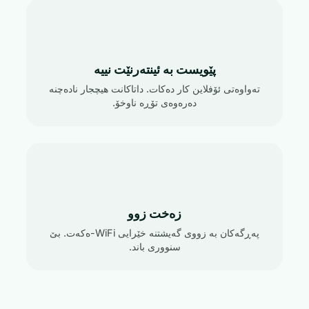
پێویست بە ئینتەرنێت نییە
تەواوەتی ئۆفلاین کار دەکات. داتاکانت هیچجار نادەچنە
دەرەوەی تۆڕە ناوخۆ.
زەخت زوو
پەڕگەکان بە زووی گەیشتنە خێرایی WiFi-ەکەت. بێ
سنووری باند.