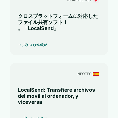
GIGAFREE.NET
クロスプラットフォームに対応した
ファイル共有ソフト！
「LocalSend」。
خوێندنەوەی وتار →
NEOTEO
LocalSend: Transfiere archivos
del móvil al ordenador, y
viceversa
خوێندنەوەی وتار →