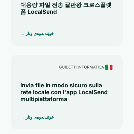
대용량 파일 전송 끝판왕 크로스플랫
폼 LocalSend
خوێندنەوەی وتار →
GUIDETTI INFORMATICA
Invia file in modo sicuro sulla
rete locale con l'app LocalSend
multipiattaforma
خوێندنەوەی وتار →