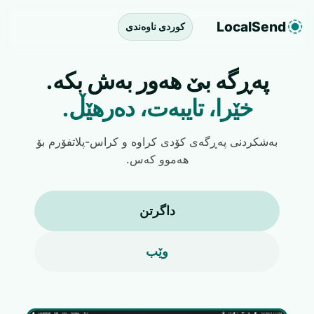
LocalSend
کوردی ناوەندی
پەڕگە بێ هەور بەش بکە.
خێرا، تایبەت، دەرهێڵ.
بەشکردنی پەڕگەی کۆدی کراوە و کراس-پلاتفۆرم بۆ
هەموو کەس.
داگرتن
وێب