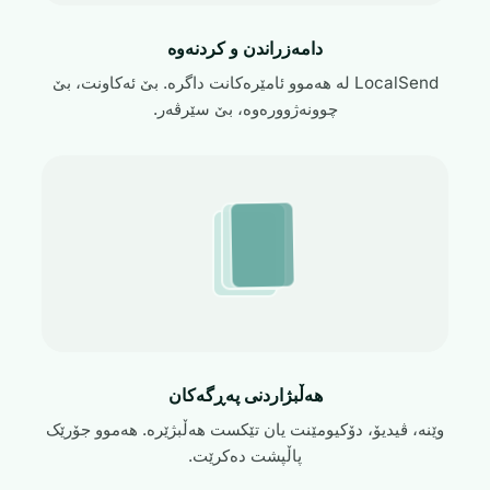
دامەزراندن و کردنەوە
LocalSend لە هەموو ئامێرەکانت داگرە. بێ ئەکاونت، بێ
چوونەژوورەوە، بێ سێرڤەر.
هەڵبژاردنی پەڕگەکان
وێنە، ڤیدیۆ، دۆکیومێنت یان تێکست هەڵبژێرە. هەموو جۆرێک
پاڵپشت دەکرێت.