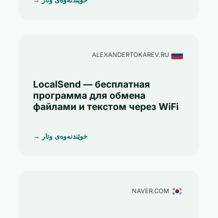
ALEXANDERTOKAREV.RU
LocalSend — бесплатная
программа для обмена
файлами и текстом через WiFi
خوێندنەوەی وتار →
NAVER.COM