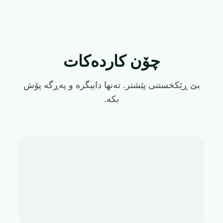
چۆن کاردەکات
بێ ڕێکخستنی پێشتر. تەنها دایبگرە و پەڕگە پۆش
بکە.