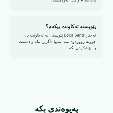
Android و iOS بەردەستە.
پێویستە ئەکاونت بیکەم؟
نەخێر. LocalSend پێویستی بە ئەکاونت یان
چوونە ژوورەوە نییە. تەنها داگرتن بکە و دەست
بە پۆشکردن بکە.
پەیوەندی بکە