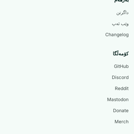
داگرتن
وێب ئەپ
Changelog
کۆمەڵگا
GitHub
Discord
Reddit
Mastodon
Donate
Merch