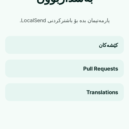
یارمەتیمان بدە بۆ باشترکردنی LocalSend.
کێشەکان
Pull Requests
Translations