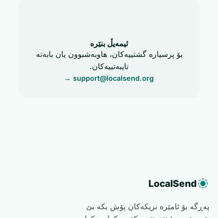
ئیمەیڵ بنێرە
بۆ پرسیارە گشتییەکان، هاوبەشبوون یان بابەتە
تایبەتییەکان.
→
support@localsend.org
LocalSend
پەڕگە بۆ ئامێرە نزیکەکان پۆش بکە بێ