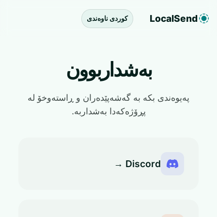
LocalSend
کوردی ناوەندی
بەشداربوون
پەیوەندی بکە بە گەشەپێدەران و ڕاستەوخۆ لە
پڕۆژەکەدا بەشداربە.
Discord →