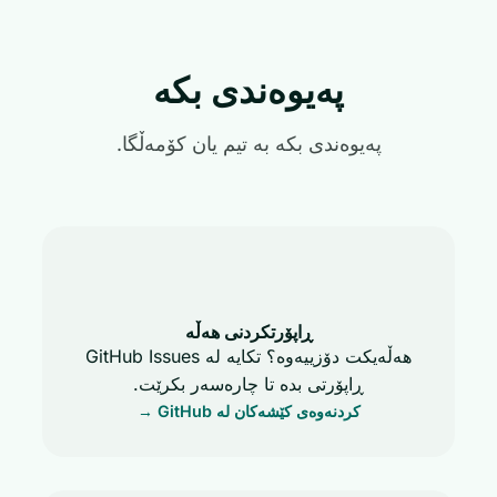
پەیوەندی بکە
پەیوەندی بکە بە تیم یان کۆمەڵگا.
ڕاپۆرتکردنی هەڵە
هەڵەیکت دۆزییەوە؟ تکایە لە GitHub Issues
ڕاپۆرتی بدە تا چارەسەر بکرێت.
کردنەوەی کێشەکان لە GitHub →