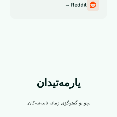
Reddit →
یارمەتیدان
بچۆ بۆ گفتوگۆی زمانە تایبەتیەکان.