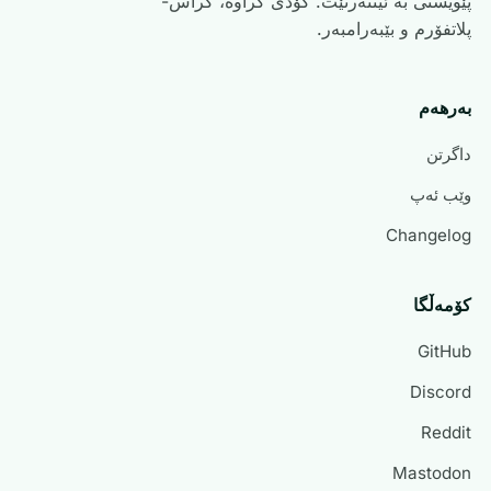
پێویستی بە ئینتەرنێت. کۆدی کراوە، کراس-
پلاتفۆرم و بێبەرامبەر.
بەرھەم
داگرتن
وێب ئەپ
Changelog
کۆمەڵگا
GitHub
Discord
Reddit
Mastodon