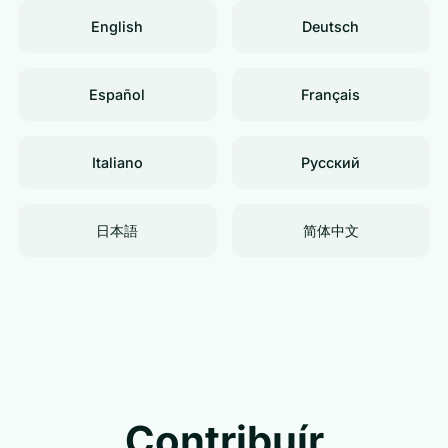
English
Deutsch
Español
Français
Italiano
Русский
日本語
简体中文
Contribuír