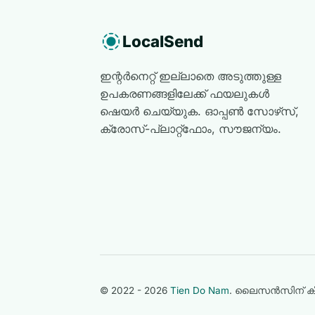
LocalSend
ഇന്റർനെറ്റ് ഇല്ലാതെ അടുത്തുള്ള
ഉപകരണങ്ങളിലേക്ക് ഫയലുകൾ
ഷെയർ ചെയ്യുക. ഓപ്പൺ സോഴ്‌സ്,
ക്രോസ്-പ്ലാറ്റ്‌ഫോം, സൗജന്യം.
© 2022 - 2026
Tien Do Nam
. ലൈസൻസിന് ക