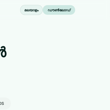
മലയാളം
ഡൗൺലോഡ്
ൾ
OS