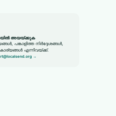
യിൽ അയയ്ക്കുക
ൾ, പങ്കാളിത്ത നിർദ്ദേശങ്ങൾ,
ാര്യങ്ങൾ എന്നിവയ്ക്ക്.
rt@localsend.org
→