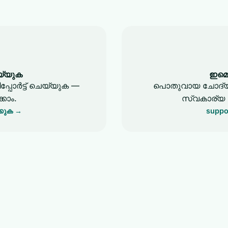
െയ്യുക
ഇമെ
ിപ്പോർട്ട് ചെയ്യുക —
പൊതുവായ ചോദ്യങ്ങ
കാം.
സ്വകാര്യ ക
്കുക →
suppo