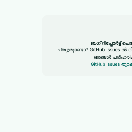
ബഗ് റിപ്പോർട്ട് ച
പ്രശ്നമുണ്ടോ? GitHub Issues ൽ റ
ഞങ്ങൾ പരിഹരിക്
GitHub Issues തുറക