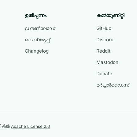
ഉൽപ്പന്നം
കമ്മ്യൂണിറ്റി
ഡൗൺലോഡ്
GitHub
വെബ് ആപ്പ്
Discord
Changelog
Reddit
Mastodon
Donate
മർച്ചൻഡൈസ്
ീഴിൽ
Apache License 2.0