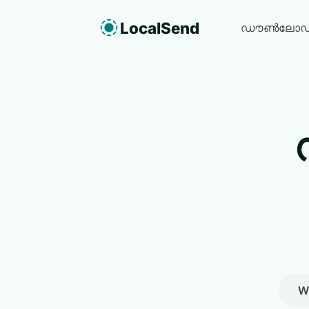
LocalSend
ഡൗൺലോഡ
W