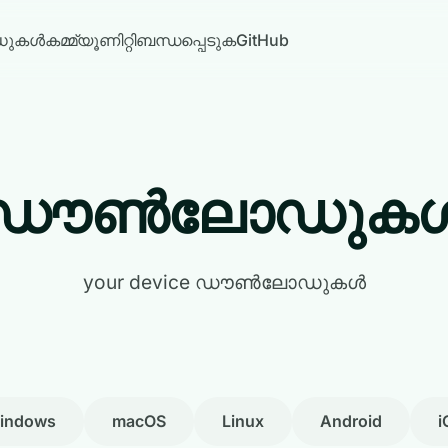
ുകൾ
കമ്മ്യൂണിറ്റി
ബന്ധപ്പെടുക
GitHub
ഡൗൺലോഡുക
your device ഡൗൺലോഡുകൾ
indows
macOS
Linux
Android
i