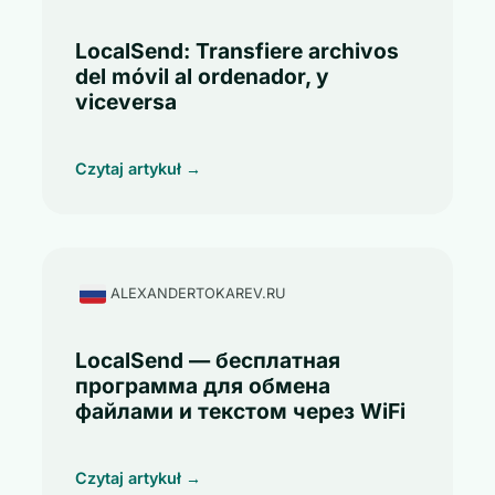
LocalSend: Transfiere archivos
del móvil al ordenador, y
viceversa
Czytaj artykuł →
ALEXANDERTOKAREV.RU
LocalSend — бесплатная
программа для обмена
файлами и текстом через WiFi
Czytaj artykuł →