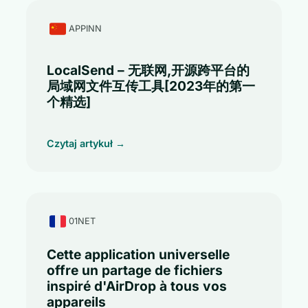
APPINN
LocalSend – 无联网,开源跨平台的
局域网文件互传工具[2023年的第一
个精选]
Czytaj artykuł →
01NET
Cette application universelle
offre un partage de fichiers
inspiré d'AirDrop à tous vos
appareils