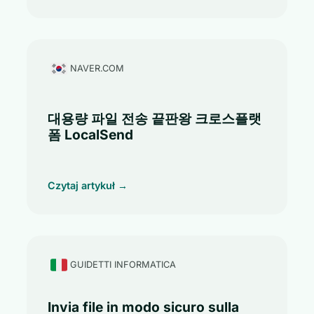
NAVER.COM
대용량 파일 전송 끝판왕 크로스플랫
폼 LocalSend
Czytaj artykuł →
GUIDETTI INFORMATICA
Invia file in modo sicuro sulla