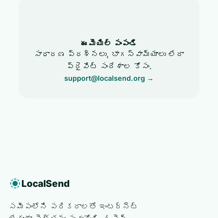
ఈమెయిల్ పంపండి
సాధారణ ప్రశ్నలు, భాగస్వామ్యాలు లేదా
ప్రైవేట్ సందేశాల కోసం.
support@localsend.org
→
LocalSend
సమీపంలోని పరికరాలతో ఇంటర్నెట్