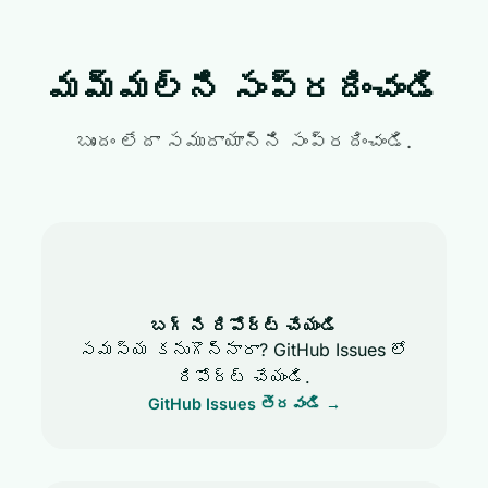
మమ్మల్ని సంప్రదించండి
బృందం లేదా సముదాయాన్ని సంప్రదించండి.
బగ్ ని రిపోర్ట్ చేయండి
సమస్య కనుగొన్నారా? GitHub Issues లో
రిపోర్ట్ చేయండి.
GitHub Issues తెరవండి →