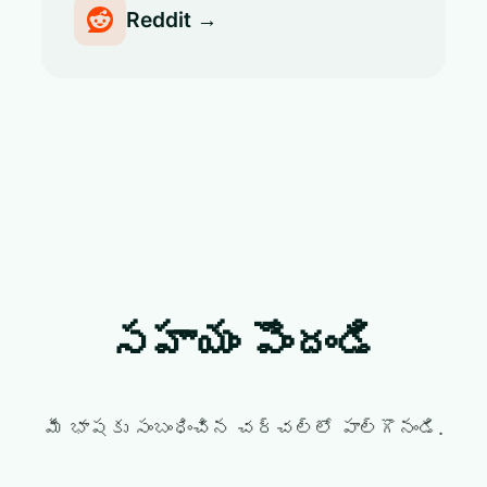
Reddit →
సహాయం పొందండి
మీ భాషకు సంబంధించిన చర్చల్లో పాల్గొనండి.