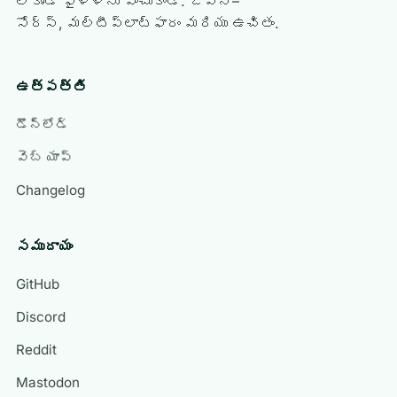
లేకుండా ఫైళ్ళను పంచుకోండి. ఓపెన్–
సోర్స్, మల్టీప్లాట్‌ఫారం మరియు ఉచితం.
ఉత్పత్తి
డౌన్‌లోడ్
వెబ్ యాప్
Changelog
సముదాయం
GitHub
Discord
Reddit
Mastodon