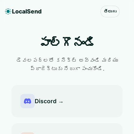
LocalSend
తెలుగు
పాల్గొనండి
డెవలపర్లతో కనెక్ట్ అవ్వండి మరియు
ప్రాజెక్టుకు నేరుగా పంచుకోండి.
Discord →