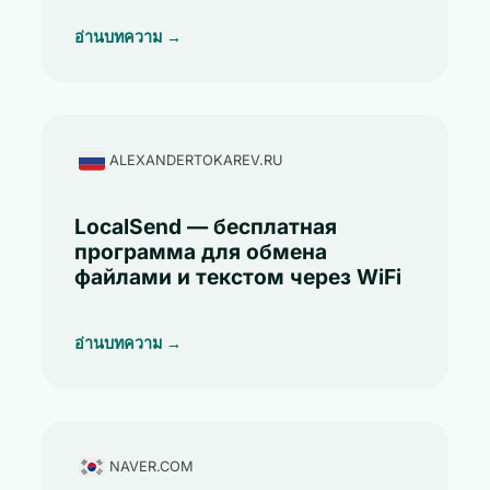
อ่านบทความ →
ALEXANDERTOKAREV.RU
LocalSend — бесплатная
программа для обмена
файлами и текстом через WiFi
อ่านบทความ →
NAVER.COM